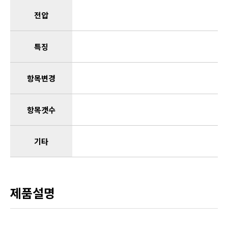
전압
특징
항목변경
항목갯수
기타
제품설명