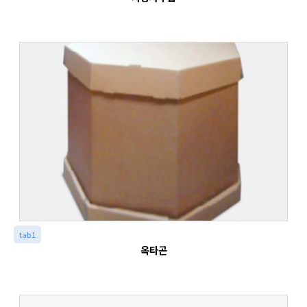
tab1
옥타곤