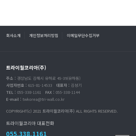
회사소개
개인정보처리방침
이메일무단수집거부
트라이월코리아(주)
주소 :
경상남도 김해시 유하로 45-39(유하동)
사업자번호 :
615-81-14533
대표자 :
김성기
TEL :
055-338-1161
FAX :
055-338-1144
E-mail :
twkorea@tri-wall.co.kr
COPYRIGHT(c) 2021
트라이월코리아(주)
ALL RIGHTS RESERVED.
트라이월코리아 대표전화
055.338.1161